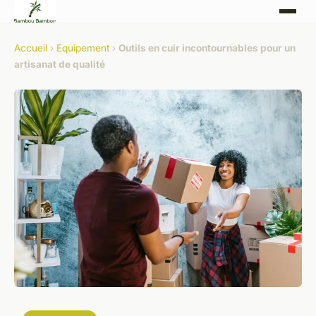
Accueil
›
Equipement
›
Outils en cuir incontournables pour un
artisanat de qualité