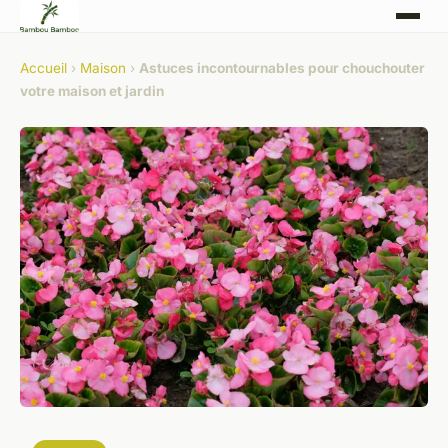
Accueil
›
Maison
›
Astuces incontournables pour chouchouter
votre maison et jardin