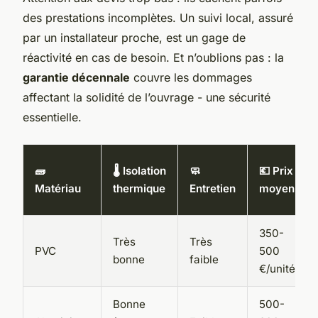
des prestations incomplètes. Un suivi local, assuré
par un installateur proche, est un gage de
réactivité en cas de besoin. Et n’oublions pas : la
garantie décennale
couvre les dommages
affectant la solidité de l’ouvrage - une sécurité
essentielle.
🧱
🌡️ Isolation
🧼
💶 Prix
Matériau
thermique
Entretien
moyen
350-
Très
Très
PVC
500
bonne
faible
€/unité
Bonne
500-