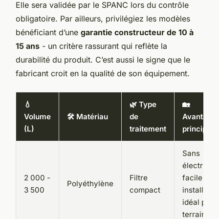
Elle sera validée par le SPANC lors du contrôle
obligatoire. Par ailleurs, privilégiez les modèles
bénéficiant d’une
garantie constructeur de 10 à
15 ans
- un critère rassurant qui reflète la
durabilité du produit. C’est aussi le signe que le
fabricant croit en la qualité de son équipement.
💧
🌿 Type
🏡
Volume
🛠️ Matériau
de
Avantage
(L)
traitement
principau
Sans
électricité
2 000 -
Filtre
facile à
Polyéthylène
3 500
compact
installer,
idéal petit
terrain