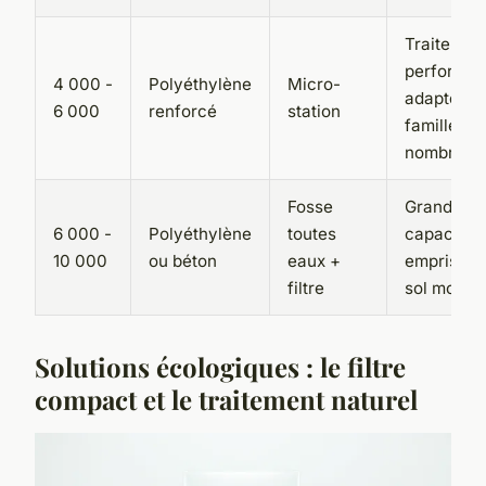
Traitemen
performan
4 000 -
Polyéthylène
Micro-
adapté au
6 000
renforcé
station
familles
nombreus
Fosse
Grande
6 000 -
Polyéthylène
toutes
capacité,
10 000
ou béton
eaux +
emprise a
filtre
sol modér
Solutions écologiques : le filtre
compact et le traitement naturel