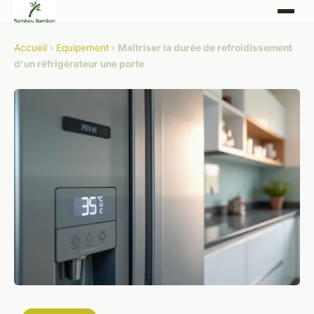
Accueil
›
Equipement
›
Maîtriser la durée de refroidissement
d'un réfrigérateur une porte