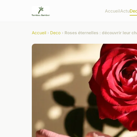
Accueil
Actu
De
Accueil
›
Deco
›
Roses éternelles : découvrir leur c