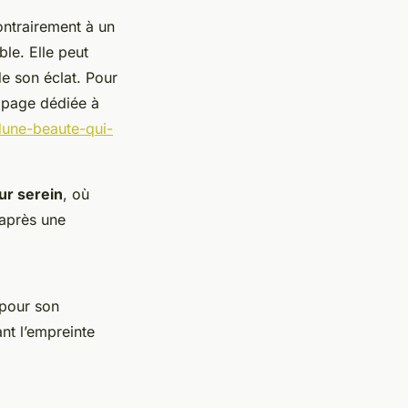
ontrairement à un
ble. Elle peut
e son éclat. Pour
a page dédiée à
une-beaute-qui-
ur serein
, où
 après une
 pour son
nt l’empreinte