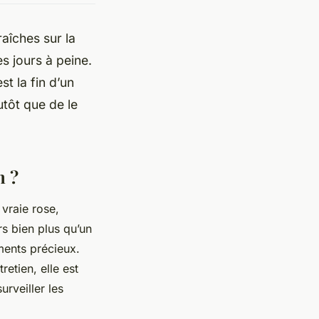
aîches sur la
s jours à peine.
st la fin d’un
utôt que de le
n ?
e vraie rose,
rs bien plus qu’un
ments précieux.
etien, elle est
urveiller les