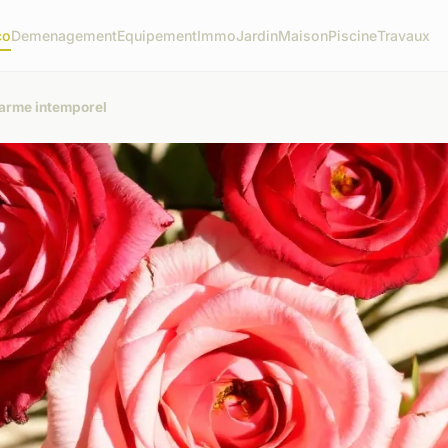
co
Demenagement
Equipement
Immo
Jardin
Maison
Piscine
Travaux
harme intemporel