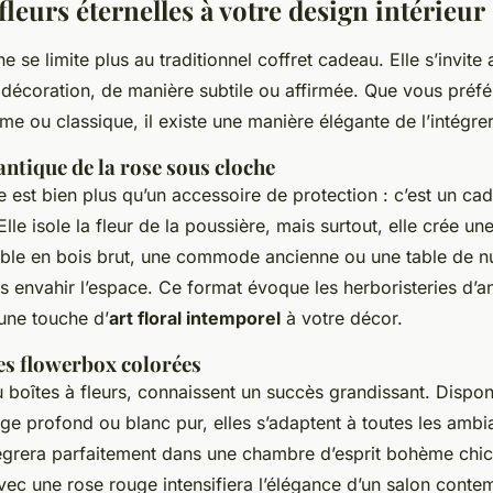
 fleurs éternelles à votre design intérieur
ne se limite plus au traditionnel coffret cadeau. Elle s’invite
 décoration, de manière subtile ou affirmée. Que vous préfér
e ou classique, il existe une manière élégante de l’intégrer
tique de la rose sous cloche
e est bien plus qu’un accessoire de protection : c’est un ca
le isole la fleur de la poussière, mais surtout, elle crée une
le en bois brut, une commode ancienne ou une table de nuit,
s envahir l’espace. Ce format évoque les herboristeries d’a
 une touche d’
art floral intemporel
à votre décor.
es flowerbox colorées
 boîtes à fleurs, connaissent un succès grandissant. Dispo
ouge profond ou blanc pur, elles s’adaptent à toutes les am
ègrera parfaitement dans une chambre d’esprit bohème chic,
avec une rose rouge intensifiera l’élégance d’un salon conte