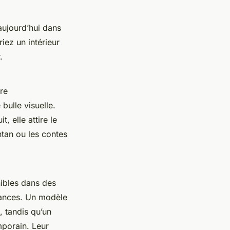
 aujourd’hui dans
iez un intérieur
.
dre
 bulle visuelle.
 elle attire le
ntan ou les contes
nibles dans des
biances. Un modèle
 tandis qu’un
mporain. Leur