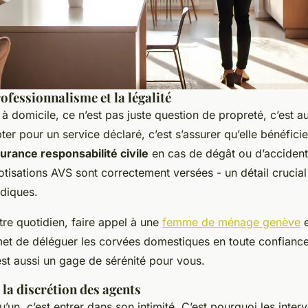
rofessionnalisme et la légalité
 domicile, ce n’est pas juste question de propreté, c’est au
ter pour un service déclaré, c’est s’assurer qu’elle bénéfici
urance responsabilité civile
en cas de dégât ou d’accident.
otisations AVS sont correctement versées - un détail crucial
diques.
tre quotidien, faire appel à une
femme de ménage genève
e
et de déléguer les corvées domestiques en toute confiance
’est aussi un gage de sérénité pour vous.
 la discrétion des agents
’un, c’est entrer dans son intimité. C’est pourquoi les inter