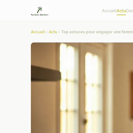
Accueil
Actu
De
Accueil
›
Actu
›
Top astuces pour engager une fem