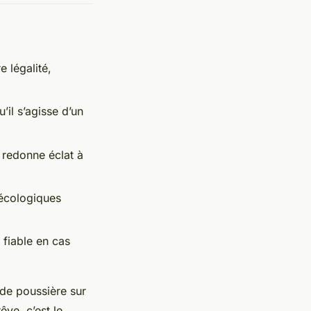
 légalité,
’il s’agisse d’un
 redonne éclat à
 écologiques
 fiable en cas
s de poussière sur
êve, c’est le