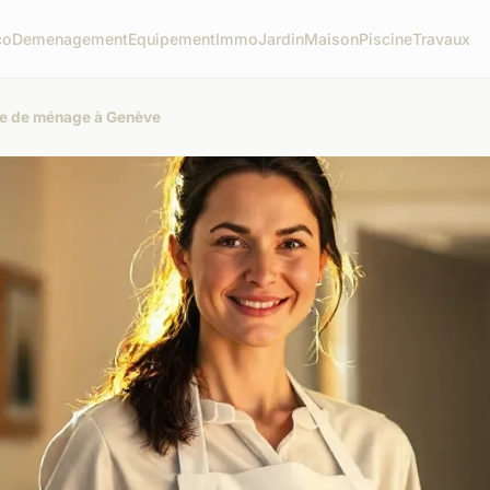
co
Demenagement
Equipement
Immo
Jardin
Maison
Piscine
Travaux
me de ménage à Genève