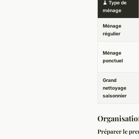
🧹 Type de
ménage
Ménage
régulier
Ménage
ponctuel
Grand
nettoyage
saisonnier
Organisatio
Préparer le pr