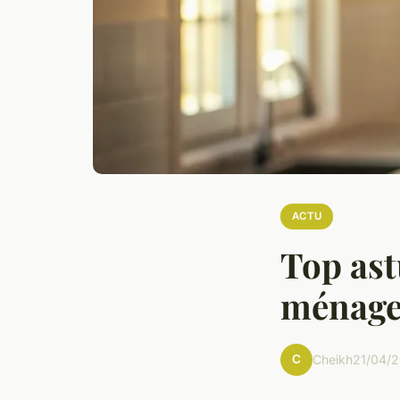
ACTU
Top ast
ménage
C
Cheikh
21/04/