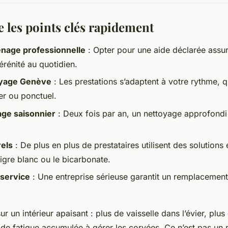
les points clés rapidement
age professionnelle
: Opter pour une aide déclarée assure
érénité au quotidien.
oyage Genève
: Les prestations s’adaptent à votre rythme, qu
er ou ponctuel.
ge saisonnier
: Deux fois par an, un nettoyage approfondi
rels
: De plus en plus de prestataires utilisent des solutions
gre blanc ou le bicarbonate.
 service
: Une entreprise sérieuse garantit un remplacement
ur un intérieur apaisant : plus de vaisselle dans l’évier, plu
 de fatigue accumulée à gérer les corvées. Ce n’est pas un r