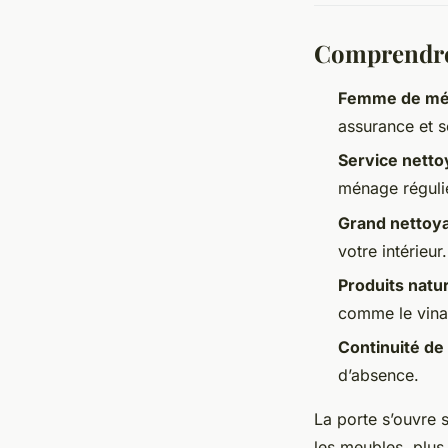
Comprendre 
Femme de mén
assurance et s
Service nett
ménage réguli
Grand nettoya
votre intérieur.
Produits natu
comme le vinai
Continuité de
d’absence.
La porte s’ouvre s
les meubles, plus