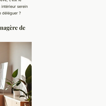
 intérieur serein
e déléguer ?
énagère de