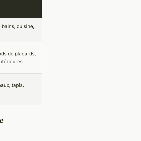
 bains, cuisine,
nds de placards,
ntérieures
eaux, tapis,
e